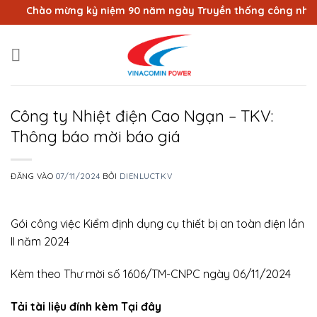
Bỏ
Chào mừng kỷ niệm 90 năm ngày Truyền thống công nhân Vùn
qua
nội
dung
Công ty Nhiệt điện Cao Ngạn – TKV:
Thông báo mời báo giá
ĐĂNG VÀO
07/11/2024
BỞI
DIENLUCTKV
Gói công việc Kiểm định dụng cụ thiết bị an toàn điện lần
II năm 2024
Kèm theo Thư mời số 1606/TM-CNPC ngày 06/11/2024
Tải tài liệu đính kèm Tại đây