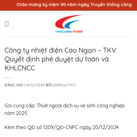
Bỏ
Chào mừng kỷ niệm 90 năm ngày Truyền thống công nhân 
qua
nội
dung
Công ty nhiệt điện Cao Ngạn – TKV:
Quyết định phê duyệt dự toán và
KHLCNCC
ĐĂNG VÀO
24/12/2024
BỞI
DIENLUCTKV
Gói cung cấp: Thuê ngoài dịch vụ vệ sinh công nghiệp
năm 2025
Kèm theo QĐ số 1209/QĐ-CNPC ngày 20/12/2024