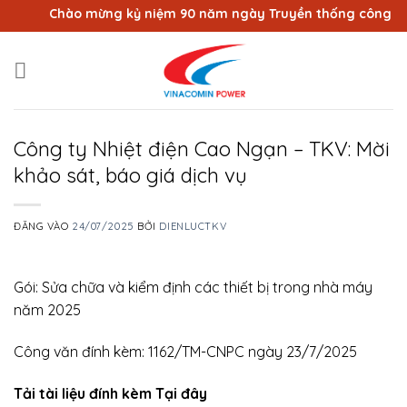
Bỏ
Chào mừng kỷ niệm 90 năm ngày Truyền thống công nhân 
qua
nội
dung
Công ty Nhiệt điện Cao Ngạn – TKV: Mời
khảo sát, báo giá dịch vụ
ĐĂNG VÀO
24/07/2025
BỞI
DIENLUCTKV
Gói: Sửa chữa và kiểm định các thiết bị trong nhà máy
năm 2025
Công văn đính kèm: 1162/TM-CNPC ngày 23/7/2025
Tải tài liệu đính kèm Tại đây