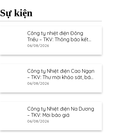
Sự kiện
Công ty nhiệt điện Đông
Triều – TKV: Thông báo kết
quả lựa chọn nhà cung cấp
06/08/2026
Công ty Nhiệt điện Cao Ngạn
– TKV: Thư mời khảo sát, báo
giá
06/08/2026
Công ty Nhiệt điện Na Dương
– TKV: Mời báo giá
06/08/2026