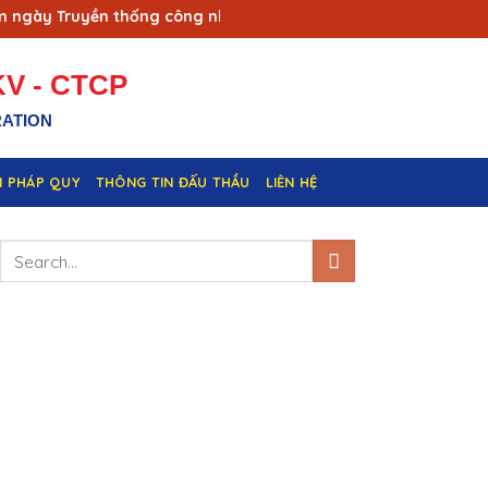
ày Truyền thống công nhân Vùng mỏ - Truyền thống ngành Than
V - CTCP
RATION
N PHÁP QUY
THÔNG TIN ĐẤU THẦU
LIÊN HỆ