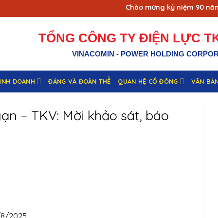
Chào mừng kỷ niệm 90 năm ng
TỔNG CÔNG TY ĐIỆN LỰC TK
VINACOMIN - POWER HOLDING CORPO
KINH DOANH
ĐẢNG VÀ ĐOÀN THỂ
QUAN HỆ CỔ ĐÔNG
VĂN BẢ
ạn – TKV: Mời khảo sát, báo
/8/2025