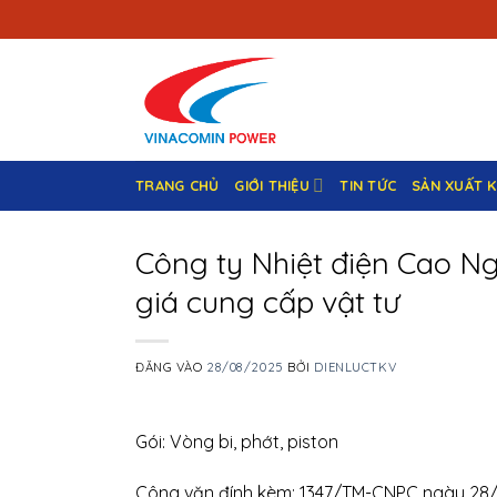
Bỏ
qua
nội
dung
TRANG CHỦ
GIỚI THIỆU
TIN TỨC
SẢN XUẤT 
Công ty Nhiệt điện Cao Ng
giá cung cấp vật tư
ĐĂNG VÀO
28/08/2025
BỞI
DIENLUCTKV
Gói: Vòng bi, phớt, piston
Công văn đính kèm: 1347/TM-CNPC ngày 28