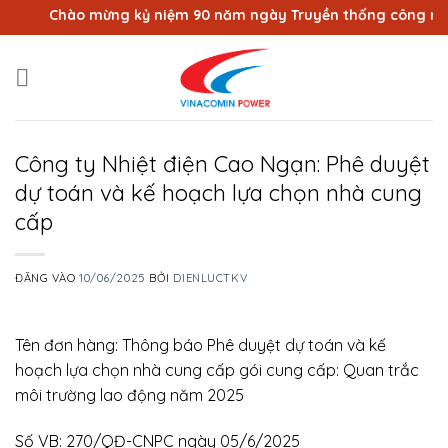
Bỏ
Chào mừng kỷ niệm 90 năm ngày Truyền thống công nhân V
qua
nội
dung
Công ty Nhiệt điện Cao Ngạn: Phê duyệt
dự toán và kế hoạch lựa chọn nhà cung
cấp
ĐĂNG VÀO
10/06/2025
BỞI
DIENLUCTKV
Tên đơn hàng: Thông báo Phê duyệt dự toán và kế
hoạch lựa chọn nhà cung cấp gói cung cấp: Quan trắc
môi trường lao động năm 2025
Số VB: 270/QĐ-CNPC ngày 05/6/2025