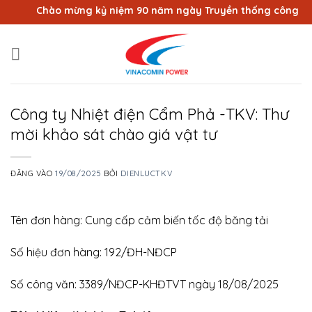
Bỏ
Chào mừng kỷ niệm 90 năm ngày Truyền thống công nhân V
qua
nội
dung
Công ty Nhiệt điện Cẩm Phả -TKV: Thư
mời khảo sát chào giá vật tư
ĐĂNG VÀO
19/08/2025
BỞI
DIENLUCTKV
Tên đơn hàng: Cung cấp cảm biến tốc độ băng tải
Số hiệu đơn hàng: 192/ĐH-NĐCP
Số công văn: 3389/NĐCP-KHĐTVT ngày 18/08/2025