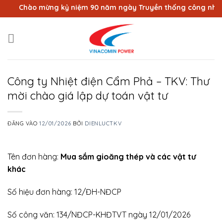
Bỏ
Chào mừng kỷ niệm 90 năm ngày Truyền thống công nhân Vù
qua
nội
dung
Công ty Nhiệt điện Cẩm Phả – TKV: Thư
mời chào giá lập dự toán vật tư
ĐĂNG VÀO
12/01/2026
BỞI
DIENLUCTKV
Tên đơn hàng:
Mua sắm gioăng thép và các vật tư
khác
Số hiệu đơn hàng: 12/ĐH-NĐCP
Số công văn: 134/NĐCP-KHĐTVT ngày 12/01/2026