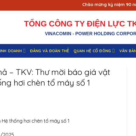
Chào mừng kỷ niệm 90 năm 
TỔNG CÔNG TY ĐIỆN LỰC TK
VINACOMIN - POWER HOLDING CORPO
KINH DOANH
ĐẢNG VÀ ĐOÀN THỂ
QUAN HỆ CỔ ĐÔNG
VĂN BẢ
ả – TKV: Thư mời báo giá vật
ống hơi chèn tổ máy số 1
n Hệ thống hơi chèn tổ máy số 1
/2025.