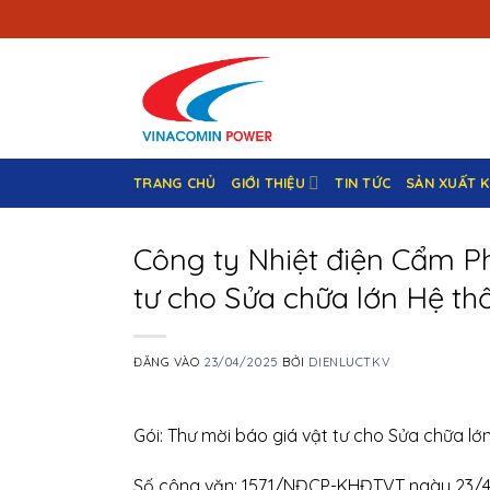
Bỏ
qua
nội
dung
TRANG CHỦ
GIỚI THIỆU
TIN TỨC
SẢN XUẤT 
Công ty Nhiệt điện Cẩm Ph
tư cho Sửa chữa lớn Hệ th
ĐĂNG VÀO
23/04/2025
BỞI
DIENLUCTKV
Gói: Thư mời báo giá vật tư cho Sửa chữa lớ
Số công văn: 1571/NĐCP-KHĐTVT ngày 23/4