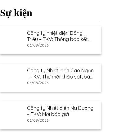
Sự kiện
Công ty nhiệt điện Đông
Triều – TKV: Thông báo kết
quả lựa chọn nhà cung cấp
06/08/2026
Công ty Nhiệt điện Cao Ngạn
– TKV: Thư mời khảo sát, báo
giá
06/08/2026
Công ty Nhiệt điện Na Dương
– TKV: Mời báo giá
06/08/2026