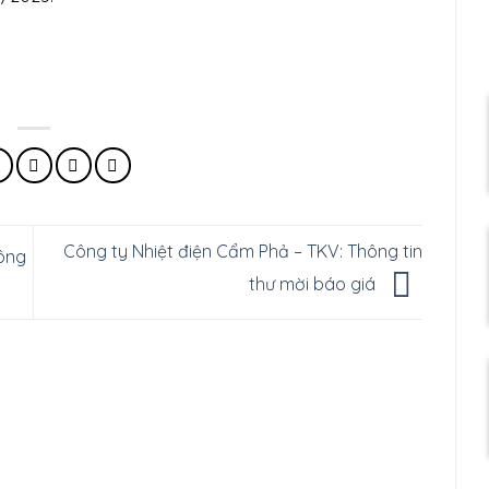
Công ty Nhiệt điện Cẩm Phả – TKV: Thông tin
hông
thư mời báo giá