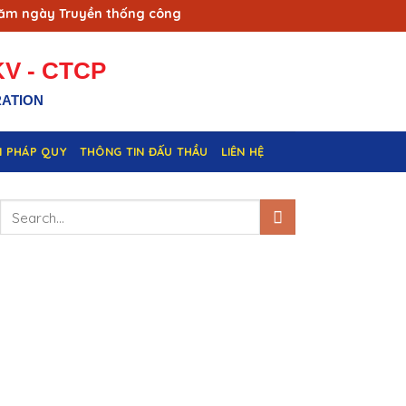
ngày Truyền thống công nhân Vùng mỏ - Truyền thống ngành Th
V - CTCP
RATION
N PHÁP QUY
THÔNG TIN ĐẤU THẦU
LIÊN HỆ