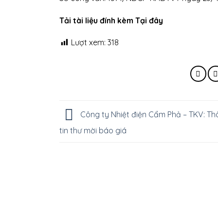
Tải tài liệu đính kèm Tại đây
Lượt xem:
318
Công ty Nhiệt điện Cẩm Phả – TKV: T
tin thư mời báo giá