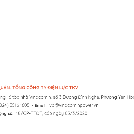
UẢN: TỔNG CÔNG TY ĐIỆN LỰC TKV
ng 16 tòa nhà Vinacomin, số 3 Dương Đình Nghệ, Phường Yên Hòa
024) 3516 1605
-
vp@vinacominpower.vn
Email:
18/GP-TTĐT, cấp ngày 05/3/2020
ộng số: