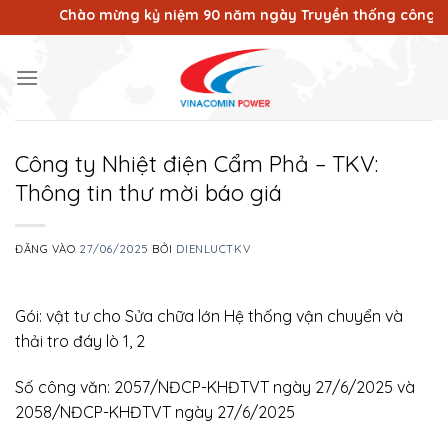
Bỏ
Chào mừng kỷ niệm 90 năm ngày Truyền thống công nhân V
qua
nội
dung
Công ty Nhiệt điện Cẩm Phả – TKV:
Thông tin thư mời báo giá
ĐĂNG VÀO
27/06/2025
BỞI
DIENLUCTKV
Gói: vật tư cho Sửa chữa lớn Hệ thống vận chuyển và
thải tro đáy lò 1, 2
Số công văn: 2057/NĐCP-KHĐTVT ngày 27/6/2025 và
2058/NĐCP-KHĐTVT ngày 27/6/2025