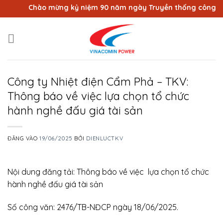
Bỏ
Chào mừng kỷ niệm 90 năm ngày Truyền thống công nhân 
qua
nội
dung
Công ty Nhiệt điện Cẩm Phả – TKV:
Thông báo về việc lựa chọn tổ chức
hành nghề đấu giá tài sản
ĐĂNG VÀO
19/06/2025
BỞI
DIENLUCTKV
Nội dung đăng tải: Thông báo về việc lựa chọn tổ chức
hành nghề đấu giá tài sản
Số công văn: 2476/TB-NĐCP ngày 18/06/2025.