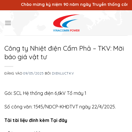
Bỏ
Chào mừng kỷ niệm 90 năm ngày Truyền thống công nhân
qua
nội
dung
Công ty Nhiệt điện Cẩm Phả – TKV: Mời
báo giá vật tư
ĐĂNG VÀO
09/05/2025
BỞI
DIENLUCTKV
Gói: SCL Hệ thống điện 6,6kV Tổ máy 1
Số công văn: 1545/NĐCP-KHĐTVT ngày 22/4/2025.
Tải tài liệu đính kèm Tại đây