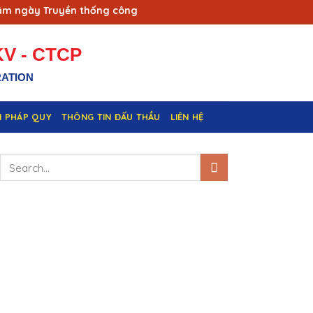
gày Truyền thống công nhân Vùng mỏ - Truyền thống ngành Th
V - CTCP
RATION
N PHÁP QUY
THÔNG TIN ĐẤU THẦU
LIÊN HỆ