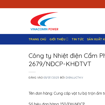
Bỏ
qua
nội
dung
TRANG CHỦ
GIỚI THIỆU
TIN TỨC
SẢN XUẤT 
Công ty Nhiệt điện Cẩm Ph
2679/NĐCP-KHĐTVT
ĐĂNG VÀO
03/07/2025
BỞI
DIENLUCTKV
Tên đơn hàng: Cung cấp vật tư bộ trộn ẩm t
Số hiệu đơn hàng: 150/ĐH-NĐCP