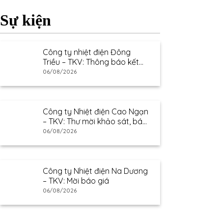
Sự kiện
Công ty nhiệt điện Đông
Triều – TKV: Thông báo kết
quả lựa chọn nhà cung cấp
06/08/2026
Công ty Nhiệt điện Cao Ngạn
– TKV: Thư mời khảo sát, báo
giá
06/08/2026
Công ty Nhiệt điện Na Dương
– TKV: Mời báo giá
06/08/2026