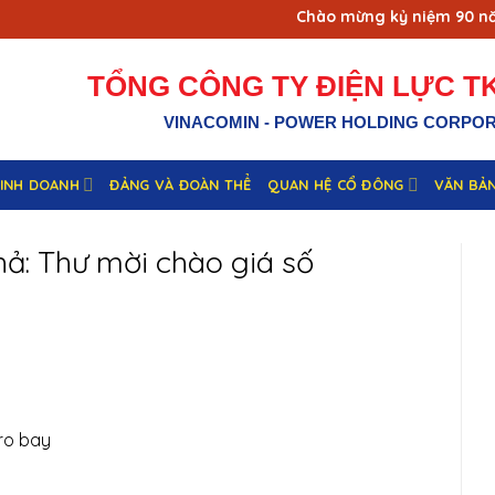
Chào mừng kỷ niệm 90 năm n
TỔNG CÔNG TY ĐIỆN LỰC TK
VINACOMIN - POWER HOLDING CORPO
KINH DOANH
ĐẢNG VÀ ĐOÀN THỂ
QUAN HỆ CỔ ĐÔNG
VĂN BẢ
ả: Thư mời chào giá số
ro bay