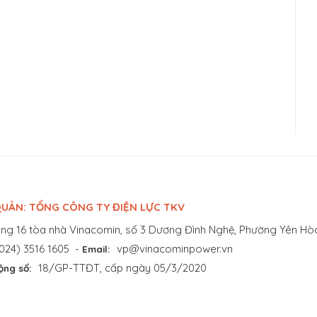
UẢN: TỔNG CÔNG TY ĐIỆN LỰC TKV
ng 16 tòa nhà Vinacomin, số 3 Dương Đình Nghệ, Phường Yên Hòa
024) 3516 1605
-
vp@vinacominpower.vn
Email:
18/GP-TTĐT, cấp ngày 05/3/2020
ộng số: