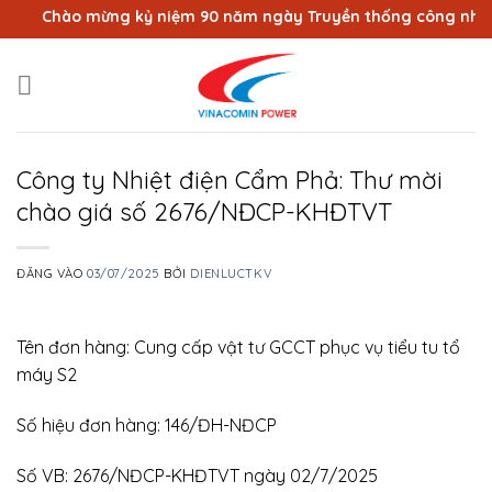
Bỏ
Chào mừng kỷ niệm 90 năm ngày Truyền thống công nhân Vù
qua
nội
dung
Công ty Nhiệt điện Cẩm Phả: Thư mời
chào giá số 2676/NĐCP-KHĐTVT
ĐĂNG VÀO
03/07/2025
BỞI
DIENLUCTKV
Tên đơn hàng: Cung cấp vật tư GCCT phục vụ tiểu tu tổ
máy S2
Số hiệu đơn hàng: 146/ĐH-NĐCP
Số VB: 2676/NĐCP-KHĐTVT ngày 02/7/2025