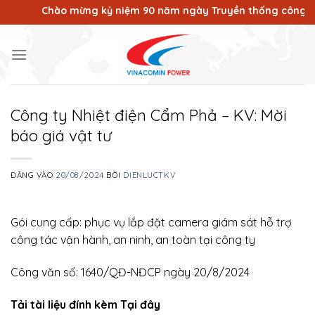
Bỏ
Chào mừng kỷ niệm 90 năm ngày Truyền thống công nhân Vù
qua
nội
dung
Công ty Nhiệt điện Cẩm Phả – KV: Mời
báo giá vật tư
ĐĂNG VÀO
20/08/2024
BỞI
DIENLUCTKV
Gói cung cấp: phục vụ lắp đặt camera giám sát hỗ trợ
công tác vận hành, an ninh, an toàn tại công ty
Công văn số: 1640/QĐ-NĐCP ngày 20/8/2024
Tải tài liệu đính kèm Tại đây