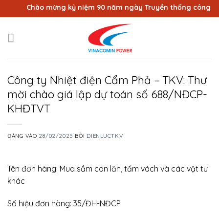
Bỏ
Chào mừng kỷ niệm 90 năm ngày Truyền thống công nhân 
qua
nội
dung
Công ty Nhiệt điện Cẩm Phả – TKV: Thư
mời chào giá lập dự toán số 688/NĐCP-
KHĐTVT
ĐĂNG VÀO
28/02/2025
BỞI
DIENLUCTKV
Tên đơn hàng: Mua sắm con lăn, tấm vách và các vật tư
khác
Số hiệu đơn hàng: 35/ĐH-NĐCP