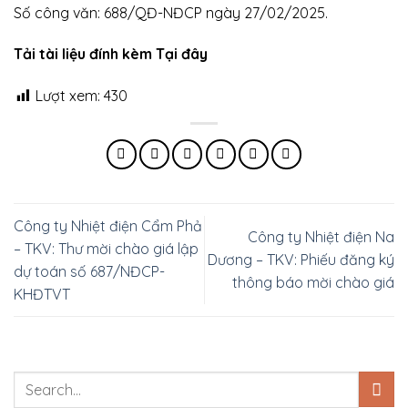
Số công văn: 688/QĐ-NĐCP ngày 27/02/2025.
Tải tài liệu đính kèm Tại đây
Lượt xem:
430
Công ty Nhiệt điện Cẩm Phả
Công ty Nhiệt điện Na
– TKV: Thư mời chào giá lập
Dương – TKV: Phiếu đăng ký
dự toán số 687/NĐCP-
thông báo mời chào giá
KHĐTVT