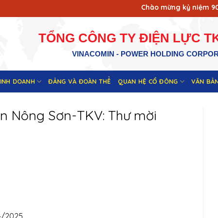
Chào mừng kỷ niệm 90 năm
TỔNG CÔNG TY ĐIỆN LỰC TK
VINACOMIN - POWER HOLDING CORPO
KINH DOANH
ĐẢNG VÀ ĐOÀN THỂ
QUAN HỆ CỔ ĐÔNG
VĂN BẢ
ện Nông Sơn-TKV: Thư mời
4/2025