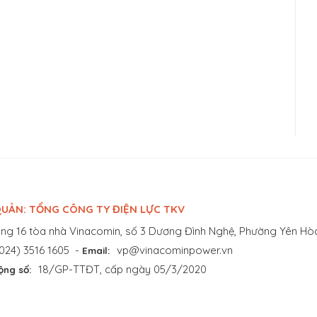
UẢN: TỔNG CÔNG TY ĐIỆN LỰC TKV
ng 16 tòa nhà Vinacomin, số 3 Dương Đình Nghệ, Phường Yên Hòa
024) 3516 1605
-
vp@vinacominpower.vn
Email:
18/GP-TTĐT, cấp ngày 05/3/2020
ộng số: