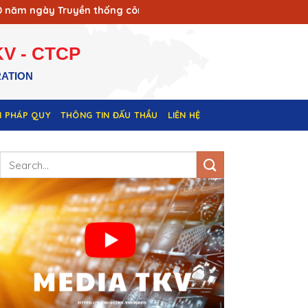
 ngày Truyền thống công nhân Vùng mỏ - Truyền thống ngành T
V - CTCP
RATION
N PHÁP QUY
THÔNG TIN ĐẤU THẦU
LIÊN HỆ