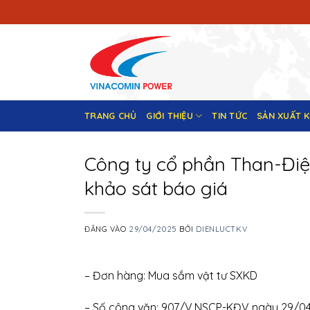
Bỏ
qua
nội
dung
TRANG CHỦ
GIỚI THIỆU
TIN TỨC
SẢN XUẤT 
Công ty cổ phần Than-Đi
khảo sát báo giá
ĐĂNG VÀO
29/04/2025
BỞI
DIENLUCTKV
– Đơn hàng: Mua sắm vật tư SXKD
– Số công văn: 907/V.NSCP-KĐV ngày 29/0