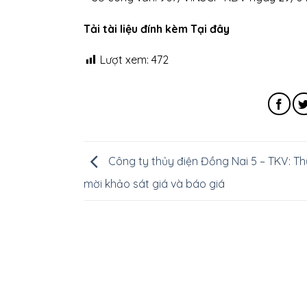
Tải tài liệu đính kèm Tại đây
Lượt xem:
472
Công ty thủy điện Đồng Nai 5 – TKV: Th
mời khảo sát giá và báo giá