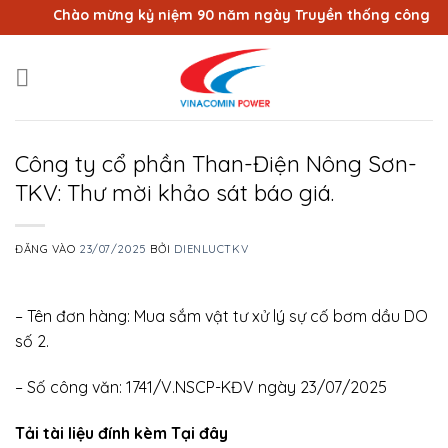
Bỏ
Chào mừng kỷ niệm 90 năm ngày Truyền thống công nhân 
qua
nội
dung
Công ty cổ phần Than-Điện Nông Sơn-
TKV: Thư mời khảo sát báo giá.
ĐĂNG VÀO
23/07/2025
BỞI
DIENLUCTKV
– Tên đơn hàng: Mua sắm vật tư xử lý sự cố bơm dầu DO
số 2.
– Số công văn: 1741/V.NSCP-KĐV ngày 23/07/2025
Tải tài liệu đính kèm Tại đây