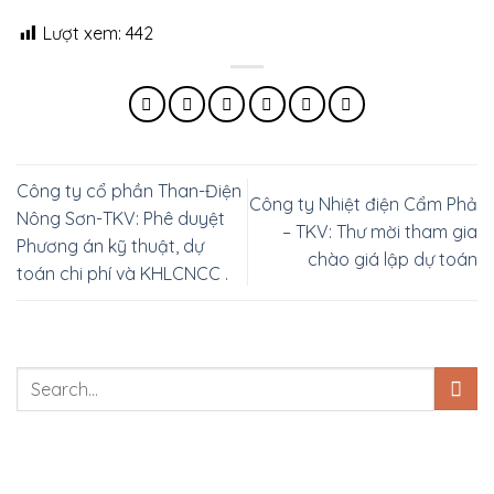
Lượt xem:
442
Công ty cổ phần Than-Điện
Công ty Nhiệt điện Cẩm Phả
Nông Sơn-TKV: Phê duyệt
– TKV: Thư mời tham gia
Phương án kỹ thuật, dự
chào giá lập dự toán
toán chi phí và KHLCNCC .