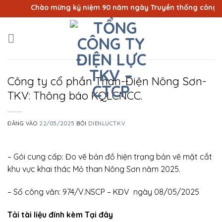
Bỏ
Chào mừng kỷ niệm 90 năm ngày Truyền thống công nhân
qua
nội
dung
Công ty cổ phần Than-Điện Nông Sơn-
TKV: Thông báo KQLCNCC.
ĐĂNG VÀO
22/05/2025
BỞI
DIENLUCTKV
– Gói cung cấp: Đo vẽ bản đồ hiện trạng bản vẽ mặt cắt
khu vực khai thác Mỏ than Nông Sơn năm 2025.
– Số công văn: 974/V.NSCP – KĐV ngày 08/05/2025
Tải tài liệu đính kèm Tại đây