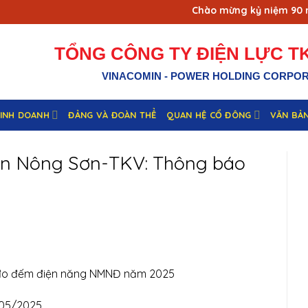
Chào mừng kỷ niệm 90 năm
TỔNG CÔNG TY ĐIỆN LỰC TK
VINACOMIN - POWER HOLDING CORPO
KINH DOANH
ĐẢNG VÀ ĐOÀN THỂ
QUAN HỆ CỔ ĐÔNG
VĂN BẢ
ện Nông Sơn-TKV: Thông báo
g đo đếm điện năng NMNĐ năm 2025
/05/2025