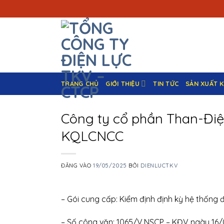
Bỏ
qua
nội
dung
TRANG CHỦ
GIỚI THIỆU
TIN TỨC
SẢN XUẤT 
Công ty cổ phần Than-Đi
KQLCNCC
ĐĂNG VÀO
19/05/2025
BỞI
DIENLUCTKV
– Gói cung cấp: Kiểm định định kỳ hệ thốn
– Số công văn: 1065/V.NSCP – KĐV ngày 16