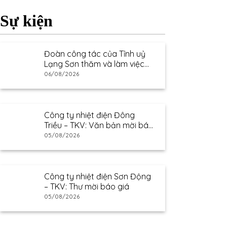
Sự kiện
Đoàn công tác của Tỉnh uỷ
Lạng Sơn thăm và làm việc
tại Công ty Nhiệt điện Na
06/08/2026
Dương
Công ty nhiệt điện Đông
Triều – TKV: Văn bản mời báo
giá
05/08/2026
Công ty nhiệt điện Sơn Động
– TKV: Thư mời báo giá
05/08/2026