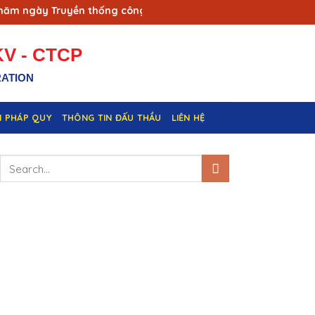
 ngày Truyền thống công nhân Vùng mỏ - Truyền thống ngành T
V - CTCP
RATION
N PHÁP QUY
THÔNG TIN ĐẤU THẦU
LIÊN HỆ