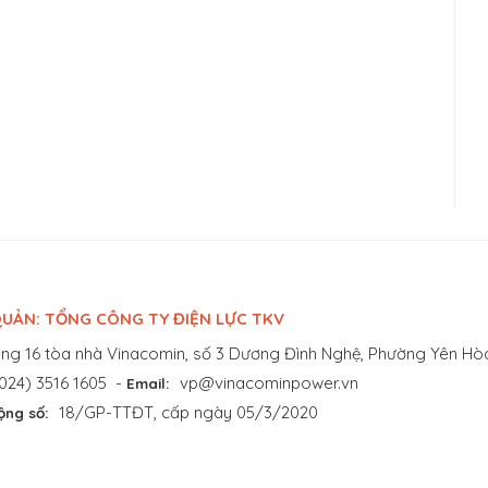
UẢN: TỔNG CÔNG TY ĐIỆN LỰC TKV
ng 16 tòa nhà Vinacomin, số 3 Dương Đình Nghệ, Phường Yên Hòa
024) 3516 1605
-
vp@vinacominpower.vn
Email:
18/GP-TTĐT, cấp ngày 05/3/2020
ộng số: