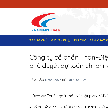
Bỏ
qua
nội
dung
TRANG CHỦ
GIỚI THIỆU
TIN TỨC
SẢN XUẤT 
Công ty cổ phần Than-Đi
phê duyệt dự toán chi ph
ĐĂNG VÀO
12/05/2025
BỞI
DIENLUCTKV
– Dịch vụ: Thuê ngoài máy xúc lật pvsx NM
– Số quyết định: 828/QĐ-V.NSCP ngày 21/0