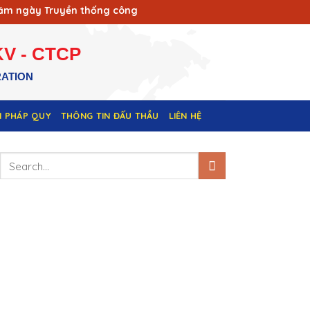
ngày Truyền thống công nhân Vùng mỏ - Truyền thống ngành Th
V - CTCP
RATION
N PHÁP QUY
THÔNG TIN ĐẤU THẦU
LIÊN HỆ