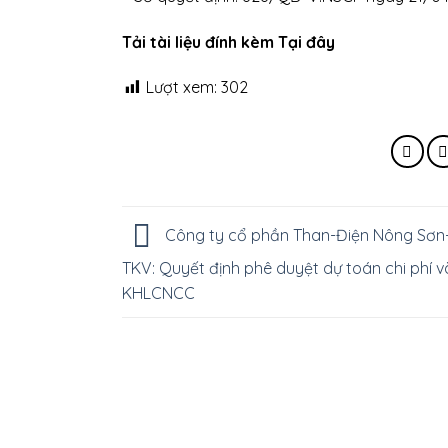
Tải tài liệu đính kèm Tại đây
Lượt xem:
302
Công ty cổ phần Than-Điện Nông Sơn
TKV: Quyết định phê duyệt dự toán chi phí v
KHLCNCC