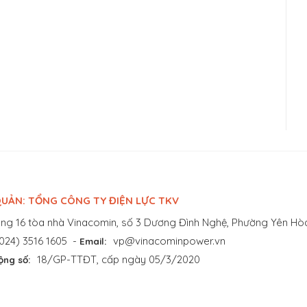
UẢN: TỔNG CÔNG TY ĐIỆN LỰC TKV
ng 16 tòa nhà Vinacomin, số 3 Dương Đình Nghệ, Phường Yên Hòa
024) 3516 1605
-
vp@vinacominpower.vn
Email:
18/GP-TTĐT, cấp ngày 05/3/2020
ộng số: