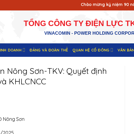
Chào mừng kỷ niệm 90 năm 
TỔNG CÔNG TY ĐIỆN LỰC TK
VINACOMIN - POWER HOLDING CORPO
KINH DOANH
ĐẢNG VÀ ĐOÀN THỂ
QUAN HỆ CỔ ĐÔNG
VĂN BẢ
ện Nông Sơn-TKV: Quyết định
í và KHLCNCC
NĐ Nông Sơn
4/2025