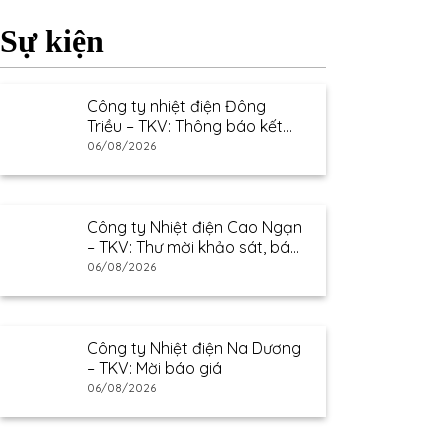
Sự kiện
Công ty nhiệt điện Đông
Triều – TKV: Thông báo kết
quả lựa chọn nhà cung cấp
06/08/2026
Công ty Nhiệt điện Cao Ngạn
– TKV: Thư mời khảo sát, báo
giá
06/08/2026
Công ty Nhiệt điện Na Dương
– TKV: Mời báo giá
06/08/2026