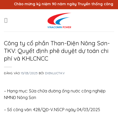
Bỏ
Chào mừng kỷ niệm 90 năm ngày Truyền thống công nhân 
qua
nội
dung
Công ty cổ phần Than-Điện Nông Sơn-
TKV: Quyết định phê duyệt dự toán chi
phí và KHLCNCC
ĐĂNG VÀO
13/03/2025
BỞI
DIENLUCTKV
– Hạng mục: Sửa chữa đường ống nước công nghiệp
NMNĐ Nông Sơn
– Số công văn: 428/QĐ-V.NSCP ngày 04/03/2025