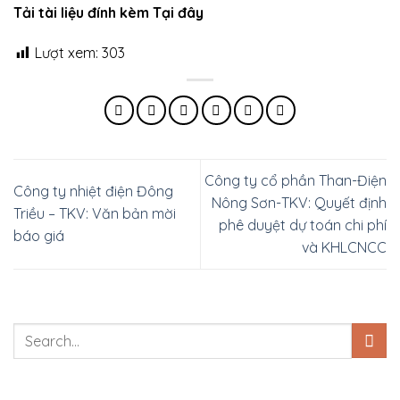
Tải tài liệu đính kèm Tại đây
Lượt xem:
303
Công ty cổ phần Than-Điện
Công ty nhiệt điện Đông
Nông Sơn-TKV: Quyết định
Triều – TKV: Văn bản mời
phê duyệt dự toán chi phí
báo giá
và KHLCNCC