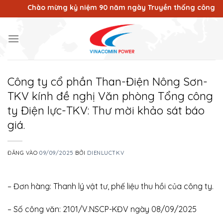
Bỏ
Chào mừng kỷ niệm 90 năm ngày Truyền thống công nhân V
qua
nội
dung
Công ty cổ phần Than-Điện Nông Sơn-
TKV kính đề nghị Văn phòng Tổng công
ty Điện lực-TKV: Thư mời khảo sát báo
giá.
ĐĂNG VÀO
09/09/2025
BỞI
DIENLUCTKV
– Đơn hàng: Thanh lý vật tư, phế liệu thu hồi của công ty.
– Số công văn: 2101/V.NSCP-KĐV ngày 08/09/2025