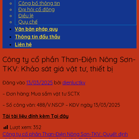
Công bố thông tin
Đại hội cổ đông
Điều lệ
Quy chế
Văn bản pháp quy
Thông tin đấu thầu
Liên hệ
Công ty cổ phần Than-Điện Nông Sơn-
TKV: Khảo sát giá vật tư, thiết bị
Đăng vào
13/03/2025
bởi
dienluctkv
– Đơn hàng: Mua sắm vật tư SCTX
– Số công văn: 488/V.NSCP – KĐV ngày 13/03/2025
Tải tài liệu đính kèm Tại đây
Lượt xem:
352
Công ty cổ phần Than-Điện Nông Sơn-TKV: Quyết định