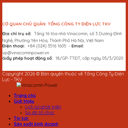
CƠ QUAN CHỦ QUẢN: TỔNG CÔNG TY ĐIỆN LỰC TKV
Địa chỉ trụ sở:
Tầng 16 tòa nhà Vinacomin, số 3 Dương Đình
Nghệ, Phường Yên Hòa, Thành Phố Hà Nội, Việt Nam
Điện thoại:
+84 (024) 3516 1605
-
Email:
vp@vinacominpower.vn
Giấy phép hoạt động số:
18/GP-TTĐT, cấp ngày 05/3/2020
Copyright 2026 © Bản quyền thuộc về Tổng Công Ty Điện
Lực - TKV
Trang chủ
Giới thiệu
Lịch sử phát triển
Sơ đồ tổ chức
Tin tức
Sản xuất kinh doanh