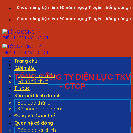
Bỏ
Chào mừng kỷ niệm 90 năm ngày Truyền thống công nhân 
qua
Chào mừng kỷ niệm 90 năm ngày Truyền thống công nhân 
nội
dung
Trang chủ
Giới thiệu
TỔNG CÔNG TY ĐIỆN LỰC TKV
Lịch sử phát triển
Sơ đồ tổ chức
- CTCP
Tin tức
VINACOMIN - POWER HOLDING CORPORATION
Sản xuất kinh doanh
Báo cáo tháng
Kế hoạch kinh doanh
Đảng và đoàn thể
Quan hệ cổ đông
Báo cáo tài chính