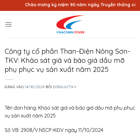
Bỏ
Chào mừng kỷ niệm 90 năm ngày Truyền thống công nh
qua
nội
dung
Công ty cổ phần Than-Điện Nông Sơn-
TKV: Khảo sát giá và báo giá dầu mỡ
phụ phục vụ sản xuất năm 2025
ĐĂNG VÀO
14/10/2024
BỞI
DIENLUCTKV
Tên đơn hàng: Khảo sát giá và báo giá dầu mỡ phụ phục
vụ sản xuất năm 2025
Số VB: 2908/V.NSCP-KĐV ngày 11/10/2024