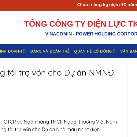
Chào mừng kỷ niệm 90 năm ng
TỔNG CÔNG TY ĐIỆN LỰC TK
VINACOMIN - POWER HOLDING CORPO
KINH DOANH
ĐẢNG VÀ ĐOÀN THỂ
QUAN HỆ CỔ ĐÔNG
VĂN BẢ
g tài trợ vốn cho Dự án NMNĐ
V – CTCP và Ngân hàng TMCP Ngoại thương Việt Nam
ng tài trợ vốn cho Dự án Nhà máy nhiệt điện