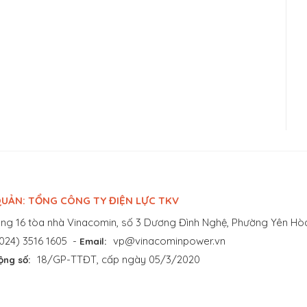
UẢN: TỔNG CÔNG TY ĐIỆN LỰC TKV
ng 16 tòa nhà Vinacomin, số 3 Dương Đình Nghệ, Phường Yên Hòa
024) 3516 1605
-
vp@vinacominpower.vn
Email:
18/GP-TTĐT, cấp ngày 05/3/2020
ộng số: