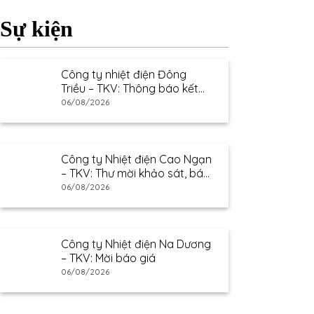
Sự kiện
Công ty nhiệt điện Đông
Triều – TKV: Thông báo kết
quả lựa chọn nhà cung cấp
06/08/2026
Công ty Nhiệt điện Cao Ngạn
– TKV: Thư mời khảo sát, báo
giá
06/08/2026
Công ty Nhiệt điện Na Dương
– TKV: Mời báo giá
06/08/2026