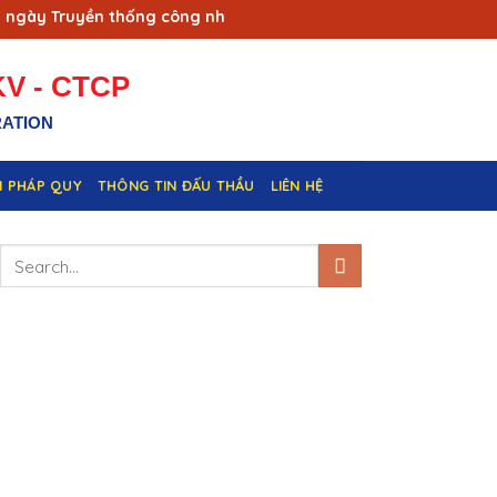
ày Truyền thống công nhân Vùng mỏ - Truyền thống ngành Than
V - CTCP
RATION
N PHÁP QUY
THÔNG TIN ĐẤU THẦU
LIÊN HỆ