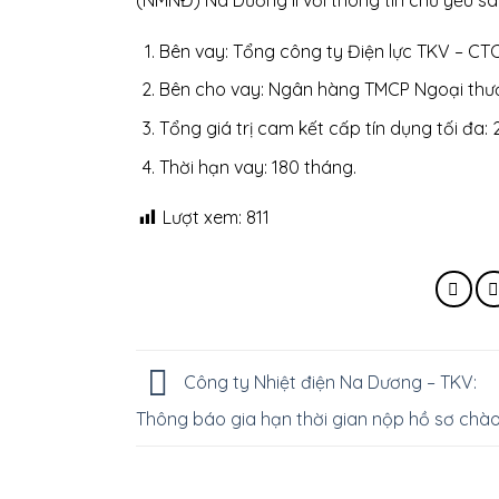
(NMNĐ) Na Dương II với thông tin chủ yếu sa
Bên vay: Tổng công ty Điện lực TKV – CTC
Bên cho vay: Ngân hàng TMCP Ngoại thươ
Tổng giá trị cam kết cấp tín dụng tối đa: 
Thời hạn vay: 180 tháng.
Lượt xem:
811
Công ty Nhiệt điện Na Dương – TKV:
Thông báo gia hạn thời gian nộp hồ sơ chào