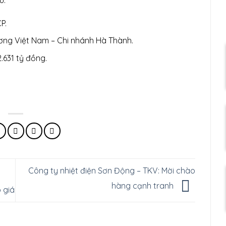
u:
P.
ng Việt Nam – Chi nhánh Hà Thành.
2.631 tỷ đồng.
Công ty nhiệt điện Sơn Động – TKV: Mời chào
hàng cạnh tranh
 giá