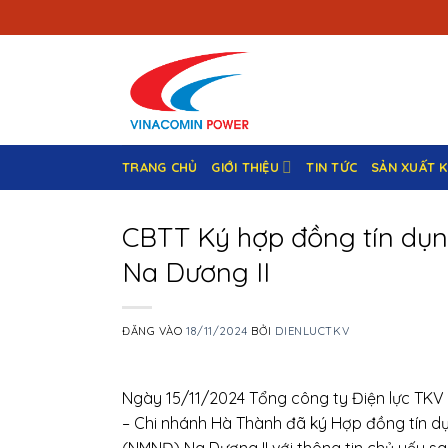
Bỏ
qua
nội
dung
TRANG CHỦ
GIỚI THIỆU
TIN TỨC
SẢN XUẤT 
CBTT Ký hợp đồng tín dụn
Na Dương II
ĐĂNG VÀO
18/11/2024
BỞI
DIENLUCTKV
Ngày 15/11/2024 Tổng công ty Điện lực TK
– Chi nhánh Hà Thành đã ký Hợp đồng tín dụ