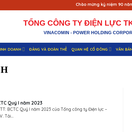
Chào mừng kỷ niệm 90 năm ngày
TỔNG CÔNG TY ĐIỆN LỰC TK
VINACOMIN - POWER HOLDING CORPO
KINH DOANH
ĐẢNG VÀ ĐOÀN THỂ
QUAN HỆ CỔ ĐÔNG
VĂN BẢ
NH
TC Quý I năm 2023
TT: BCTC Quý I năm 2023 của Tổng công ty Điện lực –
. Tải...