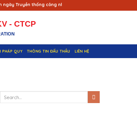
 Truyền thống công nhân Vùng mỏ - Truyền thống ngành Than (
V - CTCP
RATION
N PHÁP QUY
THÔNG TIN ĐẤU THẦU
LIÊN HỆ