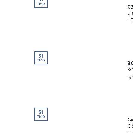
Th10
CB
CB
– 
31
Th10
BC
BC
ty 
31
Th10
Gi
Gi