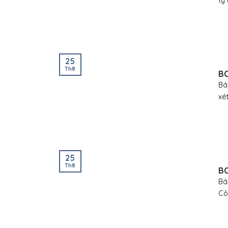
ty 
25
Th8
BC
Bá
xé
25
Th8
BC
Bá
Cô