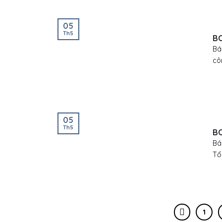
05
Th5
BC
Bá
côn
05
Th5
BC
Bá
Tổ
1