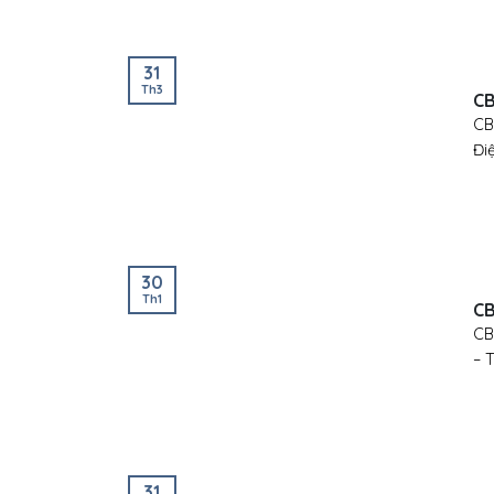
31
Th3
CB
CB
Điệ
30
Th1
CB
CB
– 
31