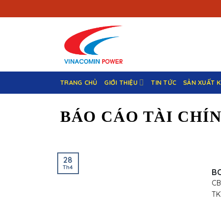
Bỏ
qua
nội
dung
TRANG CHỦ
GIỚI THIỆU
TIN TỨC
SẢN XUẤT 
BÁO CÁO TÀI CHÍ
28
Th4
BC
CB
TKV