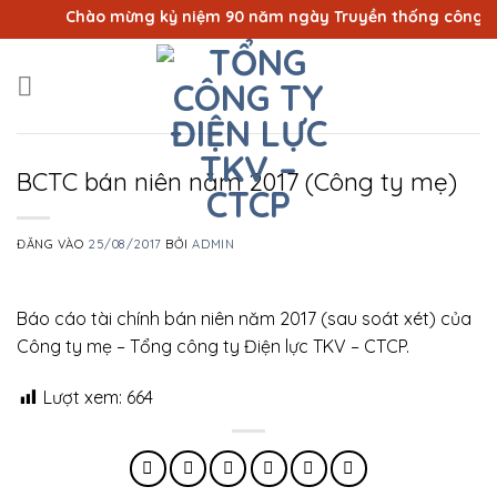
Bỏ
Chào mừng kỷ niệm 90 năm ngày Truyền thống công nhân
qua
nội
dung
BCTC bán niên năm 2017 (Công ty mẹ)
ĐĂNG VÀO
25/08/2017
BỞI
ADMIN
Báo cáo tài chính bán niên năm 2017 (sau soát xét) của
Công ty mẹ – Tổng công ty Điện lực TKV – CTCP.
Lượt xem:
664