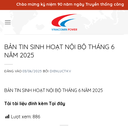
Bỏ
Chào mừng kỷ niệm 90 năm ngày Truyền thống công nhân Vù
qua
nội
dung
BẢN TIN SINH HOẠT NỘI BỘ THÁNG 6
NĂM 2025
ĐĂNG VÀO
03/06/2025
BỞI
DIENLUCTKV
BẢN TIN SINH HOẠT NỘI BỘ THÁNG 6 NĂM 2025
Tải tài liệu đính kèm Tại đây
Lượt xem:
886