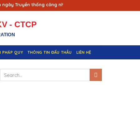
ày Truyền thống công nhân Vùng mỏ - Truyền thống ngành Than
V - CTCP
RATION
N PHÁP QUY
THÔNG TIN ĐẤU THẦU
LIÊN HỆ