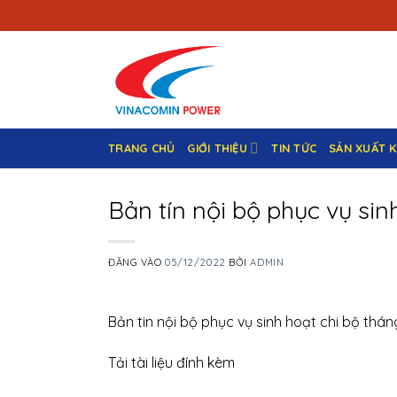
Bỏ
qua
nội
dung
TRANG CHỦ
GIỚI THIỆU
TIN TỨC
SẢN XUẤT 
Bản tín nội bộ phục vụ sin
ĐĂNG VÀO
05/12/2022
BỞI
ADMIN
Bản tin nội bộ phục vụ sinh hoạt chi bộ thá
Tải tài liệu đính kèm