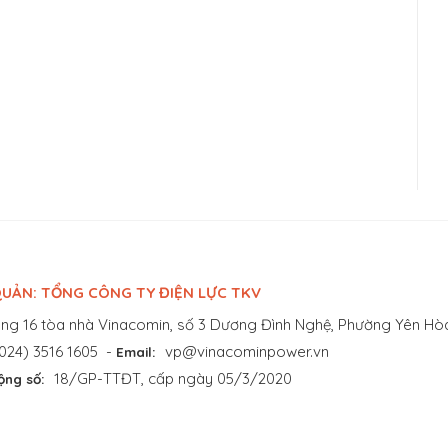
UẢN: TỔNG CÔNG TY ĐIỆN LỰC TKV
ng 16 tòa nhà Vinacomin, số 3 Dương Đình Nghệ, Phường Yên Hòa
024) 3516 1605
-
vp@vinacominpower.vn
Email:
18/GP-TTĐT, cấp ngày 05/3/2020
ộng số: