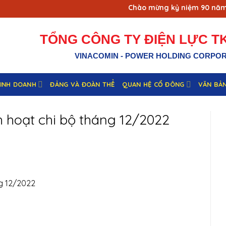
Chào mừng kỷ niệm 90 năm ng
TỔNG CÔNG TY ĐIỆN LỰC TK
VINACOMIN - POWER HOLDING CORPO
KINH DOANH
ĐẢNG VÀ ĐOÀN THỂ
QUAN HỆ CỔ ĐÔNG
VĂN BẢ
h hoạt chi bộ tháng 12/2022
ng 12/2022