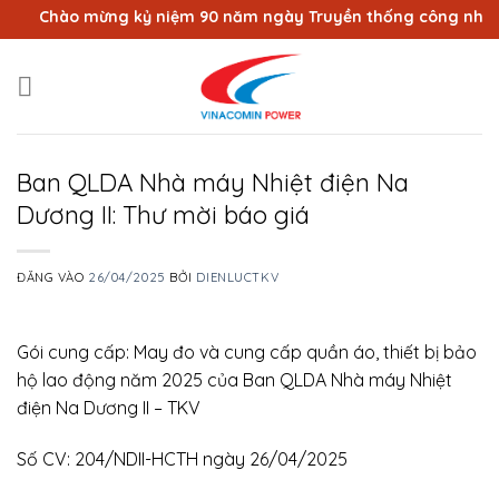
Bỏ
Chào mừng kỷ niệm 90 năm ngày Truyền thống công nhân Vùn
qua
nội
dung
Ban QLDA Nhà máy Nhiệt điện Na
Dương II: Thư mời báo giá
ĐĂNG VÀO
26/04/2025
BỞI
DIENLUCTKV
Gói cung cấp: May đo và cung cấp quần áo, thiết bị bảo
hộ lao động năm 2025 của Ban QLDA Nhà máy Nhiệt
điện Na Dương II – TKV
Số CV: 204/NDII-HCTH ngày 26/04/2025