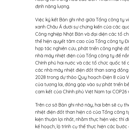
định năng lượng.
Việc ký kết Bản ghi nhớ giữa Tổng công ty v
xanh Châu Á dưới sự chứng kiến của các qu
Công nghiệp Nhật Bản và đại diện các tổ chứ
thể hiện quyết tâm cao của Tổng công ty Đi
hợp tác nghiên cứu, phát triển công nghệ đối
nhà máy nhiệt điện của Tổng công ty để nắm b
Chính phủ hai nước và các tổ chức quốc tế 
các nhà máy nhiệt điện đốt than sang đồng đ
2028 trong dự thảo Quy hoạch Điện 8 của Vi
của tương lai, đóng góp vào sự phát triển b
cam kết của Chính phủ Việt Nam tại COP26 
Trên cơ sở Bản ghi nhớ này, hai bên sẽ cụ t
nhiệt điện đốt than hiện có của Tổng công 
kiện thuận lợi nhất, nhằm thực hiện việc thí
kế hoạch, lộ trình cụ thể thực hiện các bước 