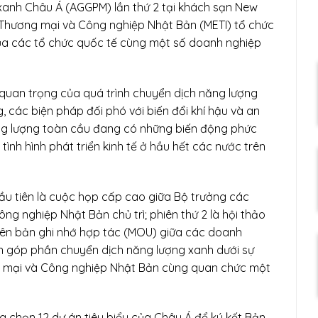
xanh Châu Á (AGGPM) lần thứ 2 tại khách sạn New
 Thương mại và Công nghiệp Nhật Bản (METI) tổ chức
của các tổ chức quốc tế cùng một số doanh nghiệp
 quan trọng của quá trình chuyển dịch năng lượng
 các biện pháp đối phó với biến đổi khí hậu và an
ăng lượng toàn cầu đang có những biến động phức
ình hình phát triển kinh tế ở hầu hết các nước trên
đầu tiên là cuộc họp cấp cao giữa Bộ trưởng các
ng nghiệp Nhật Bản chủ trì; phiên thứ 2 là hội thảo
t Biên bản ghi nhớ hợp tác (MOU) giữa các doanh
án góp phần chuyển dịch năng lượng xanh dưới sự
g mại và Công nghiệp Nhật Bản cùng quan chức một
a chọn 12 dự án tiêu biểu của Châu Á để ký kết Bản