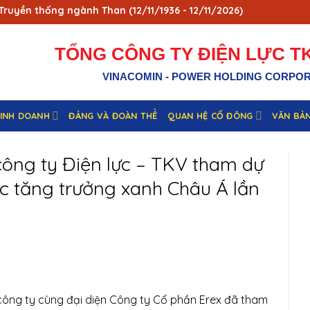
ống ngành Than (12/11/1936 - 12/11/2026)
TỔNG CÔNG TY ĐIỆN LỰC TK
VINACOMIN - POWER HOLDING CORPO
KINH DOANH
ĐẢNG VÀ ĐOÀN THỂ
QUAN HỆ CỔ ĐÔNG
VĂN BẢ
ông ty Điện lực – TKV tham dự
c tăng trưởng xanh Châu Á lần
ông ty cùng đại diện Công ty Cổ phần Erex đã tham