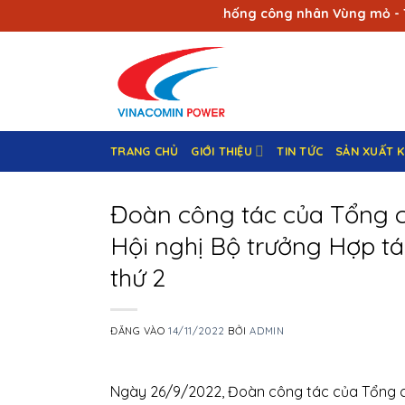
Bỏ
niệm 90 năm ngày Truyền thống công nhân Vùng mỏ - Truyền th
qua
nội
dung
TRANG CHỦ
GIỚI THIỆU
TIN TỨC
SẢN XUẤT 
Đoàn công tác của Tổng c
Hội nghị Bộ trưởng Hợp tá
thứ 2
ĐĂNG VÀO
14/11/2022
BỞI
ADMIN
Ngày 26/9/2022, Đoàn công tác của Tổng c