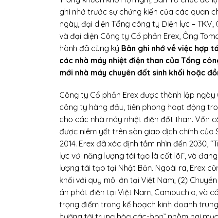
ghi nhớ trước sự chứng kiến của các quan ch
ngày, đại diện Tổng công ty Điện lực – TKV
và đại diện Công ty Cổ phần Erex, Ông Tom
hành đã cùng ký
Bản ghi nhớ về việc hợp t
các nhà máy nhiệt điện than của Tổng côn
mới nhà máy chuyên đốt sinh khối hoặc đồn
Công ty Cổ phần Erex được thành lập ngày 08
công ty hàng đầu, tiên phong hoạt động tron
cho các nhà máy nhiệt điện đốt than. Vốn cổ
được niêm yết trên sàn giao dịch chính củ
2014. Erex đã xác định tầm nhìn đến 2030, “
lực với năng lượng tái tạo là cốt lõi”, và đ
lượng tái tạo tại Nhật Bản. Ngoài ra, Erex cũ
khối với quy mô lớn tại Việt Nam; (2) Chuyển 
án phát điện tại Việt Nam, Campuchia, và 
trọng điểm trong kế hoạch kinh doanh trun
hướng tới trung hòa các-bon” nhằm hai mục 