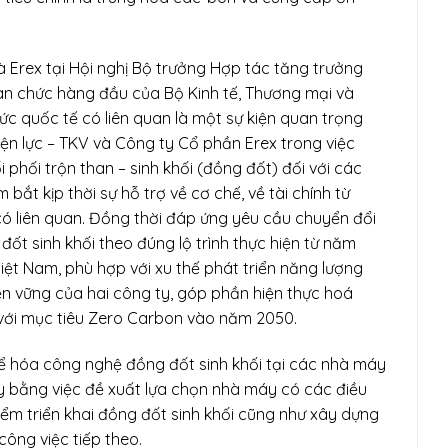
à Erex tại Hội nghị Bộ trưởng Hợp tác tăng trưởng
an chức hàng đầu của Bộ Kinh tế, Thương mại và
c quốc tế có liên quan là một sự kiện quan trọng
ện lực – TKV và Công ty Cổ phần Erex trong việc
 phối trộn than – sinh khối (đồng đốt) đối với các
ắt kịp thời sự hỗ trợ về cơ chế, về tài chính từ
có liên quan. Đồng thời đáp ứng yêu cầu chuyển đổi
ốt sinh khối theo đúng lộ trình thực hiện từ năm
ệt Nam, phù hợp với xu thế phát triển năng lượng
ền vững của hai công ty, góp phần hiện thực hoá
với mục tiêu Zero Carbon vào năm 2050.
hể hóa công nghệ đồng đốt sinh khối tại các nhà máy
ty bằng việc đề xuất lựa chọn nhà máy có các điều
 điểm triển khai đồng đốt sinh khối cũng như xây dựng
công việc tiếp theo.