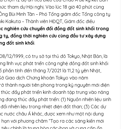
ức tham dự Hội nghị. Vào lúc 18 giờ 40 phút cùng
, Ông Bùi Minh Tân – Phó Tổng giám đốc Tổng công ty
oki Kakuta – Thành viên HĐQT, Giám đốc điều
ác nghiên cứu chuyển đổi đồng đốt sinh khối trong
g ty, đồng thời nghiên cứu cùng đầu tư xây dựng
g đốt sinh khối
.
/12/1999, có trụ sở tại thủ đô Tokyo, Nhật Bản, là
g lĩnh vực phát triển công nghệ đồng đốt sinh khối
 phần tính đến tháng 7/2021 là 11,2 tỷ yên Nhật,
a Sở Giao dịch Chứng khoán Tokyo vào năm
Trở thành người tiên phong trong kỷ nguyên mới điện
ang thúc đẩy phát triển kinh doanh tập trung vào năng
ng đang thúc đẩy phát triển: (1) Nguồn nhiên liệu sinh
đổi nhiên liệu trong nhiệt điện đốt than; (3) Các dự
các nước châu Á khác, được xem như một nội dung
g hạn với phương châm “Tạo ra các sáng kiến mới
tiêu chính là trung hòa các-bon và cung cấp ổn