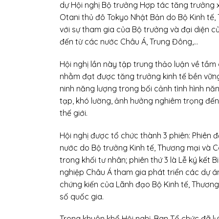
dự Hội nghị Bộ trưởng Hợp tác tăng trưởng 
Otani thủ đô Tokyo Nhật Bản do Bộ Kinh tế,
với sự tham gia của Bộ trưởng và đại diện 
đến từ các nước Châu Á, Trung Đông,…
Hội nghị lần này tập trung thảo luận về tầm
nhằm đạt được tăng trưởng kinh tế bền vững,
ninh năng lượng trong bối cảnh tình hình n
tạp, khó lường, ảnh hưởng nghiêm trọng đến t
thế giới.
Hội nghị được tổ chức thành 3 phiên: Phiên 
nước do Bộ trưởng Kinh tế, Thương mại và Cô
trong khối tư nhân; phiên thứ 3 là Lễ ký kế
nghiệp Châu Á tham gia phát triển các dự 
chứng kiến của Lãnh đạo Bộ Kinh tế, Thươn
số quốc gia.
Trong khuôn khổ Hội nghị, Ban Tổ chức đã lự