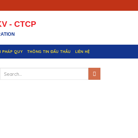
V - CTCP
RATION
N PHÁP QUY
THÔNG TIN ĐẤU THẦU
LIÊN HỆ