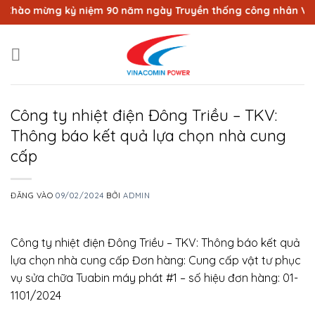
Bỏ
hào mừng kỷ niệm 90 năm ngày Truyền thống công nhân Vùng m
qua
nội
dung
Công ty nhiệt điện Đông Triều – TKV:
Thông báo kết quả lựa chọn nhà cung
cấp
ĐĂNG VÀO
09/02/2024
BỞI
ADMIN
Công ty nhiệt điện Đông Triều – TKV: Thông báo kết quả
lựa chọn nhà cung cấp Đơn hàng: Cung cấp vật tư phục
vụ sửa chữa Tuabin máy phát #1 – số hiệu đơn hàng: 01-
1101/2024