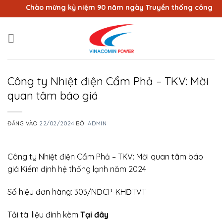
Bỏ
Chào mừng kỷ niệm 90 năm ngày Truyền thống công nhân 
qua
nội
dung
Công ty Nhiệt điện Cẩm Phả – TKV: Mời
quan tâm báo giá
ĐĂNG VÀO
22/02/2024
BỞI
ADMIN
Công ty Nhiệt điện Cẩm Phả – TKV: Mời quan tâm báo
giá Kiểm định hệ thống lạnh năm 2024
Số hiệu đơn hàng: 303/NĐCP-KHĐTVT
Tải tài liệu đính kèm
Tại đây