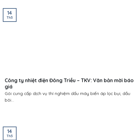
14
Th3
Công ty nhiệt điện Đông Triều – TKV: Văn bản mời báo
giá
Gói cung cấp dịch vụ thí nghiệm dấu máy biến áp lọc bụi, dầu
bôi...
14
Th3