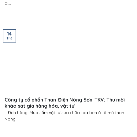
bị...
14
Th3
Công ty cổ phần Than-Điện Nông Sơn-TKV: Thư mời
khảo sát giá hàng hóa, vật tư
– Đơn hàng: Mua sắm vật tư sửa chữa toa ben ô tô mỏ than
Nông...