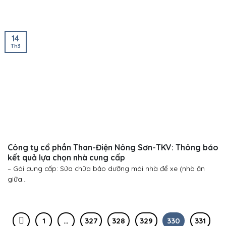
14
Th3
Công ty cổ phần Than-Điện Nông Sơn-TKV: Thông báo
kết quả lựa chọn nhà cung cấp
– Gói cung cấp: Sửa chữa bảo dưỡng mái nhà để xe (nhà ăn
giữa...
1
…
327
328
329
330
331