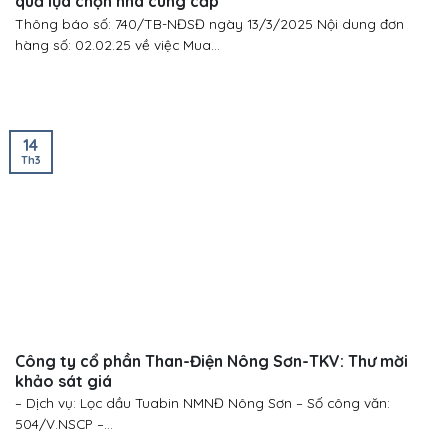
quả lựa chọn nhà cung cấp
Thông báo số: 740/TB-NĐSĐ ngày 13/3/2025 Nội dung đơn
hàng số: 02.02.25 về việc Mua...
14
Th3
Công ty cổ phần Than-Điện Nông Sơn-TKV: Thư mời
khảo sát giá
– Dịch vụ: Lọc dầu Tuabin NMNĐ Nông Sơn – Số công văn:
504/V.NSCP –...