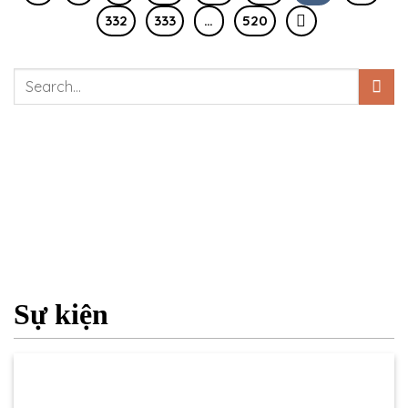
332
333
…
520
Sự kiện