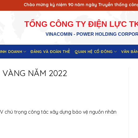
Chào mừng kỷ niệm 90 năm ngày Truyền thống công nhân 
TỔNG CÔNG TY ĐIỆN LỰC TK
VINACOMIN - POWER HOLDING CORPO
KINH DOANH
ĐẢNG VÀ ĐOÀN THỂ
QUAN HỆ CỔ ĐÔNG
VĂN BẢ
ỀM VÀNG NĂM 2022
KV chú trọng công tác xây dựng bảo vệ nguồn nhân