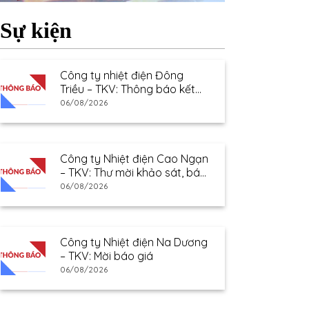
Sự kiện
Công ty nhiệt điện Đông
Triều – TKV: Thông báo kết
quả lựa chọn nhà cung cấp
06/08/2026
Công ty Nhiệt điện Cao Ngạn
– TKV: Thư mời khảo sát, báo
giá
06/08/2026
Công ty Nhiệt điện Na Dương
– TKV: Mời báo giá
06/08/2026