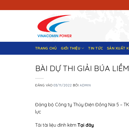
Bỏ
qua
nội
dung
TRANG CHỦ
GIỚI THIỆU
TIN TỨC
SẢN XUẤT 
BÀI DỰ THI GIẢI BÚA LI
ĐĂNG VÀO
03/11/2022
BỞI
ADMIN
Đảng bộ Công ty Thủy Điện Đồng Nai 5 – T
lực
Tải tài liệu đính kèm
Tại đây