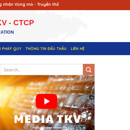
Vùng mỏ - Truyền thống ngành Than (12/11/1936 - 12/11/2026)
V - CTCP
RATION
N PHÁP QUY
THÔNG TIN ĐẤU THẦU
LIÊN HỆ