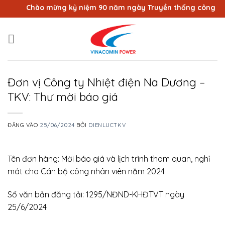
Bỏ
Chào mừng kỷ niệm 90 năm ngày Truyền thống công nhân V
qua
nội
dung
Đơn vị Công ty Nhiệt điện Na Dương –
TKV: Thư mời báo giá
ĐĂNG VÀO
25/06/2024
BỞI
DIENLUCTKV
Tên đơn hàng: Mời báo giá và lịch trình tham quan, nghỉ
mát cho Cán bộ công nhân viên năm 2024
Số văn bản đăng tải: 1295/NĐND-KHĐTVT ngày
25/6/2024