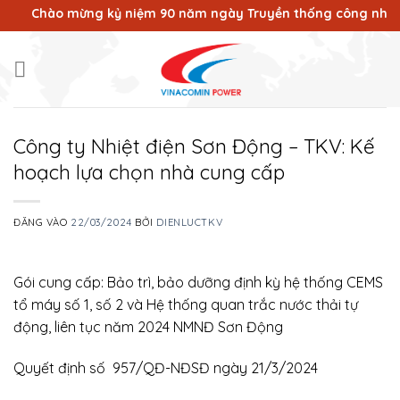
Bỏ
Chào mừng kỷ niệm 90 năm ngày Truyền thống công nhân Vùn
qua
nội
dung
Công ty Nhiệt điện Sơn Động – TKV: Kế
hoạch lựa chọn nhà cung cấp
ĐĂNG VÀO
22/03/2024
BỞI
DIENLUCTKV
Gói cung cấp: Bảo trì, bảo dưỡng định kỳ hệ thống CEMS
tổ máy số 1, số 2 và Hệ thống quan trắc nước thải tự
động, liên tục năm 2024 NMNĐ Sơn Động
Quyết định số 957/QĐ-NĐSĐ ngày 21/3/2024