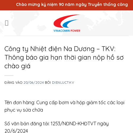
Bỏ
Chào mừng kỷ niệm 90 năm ngày Truyền thống công nhân 
qua
nội
dung
Công ty Nhiệt điện Na Dương – TKV:
Thông báo gia hạn thời gian nộp hồ sơ
chào giá
ĐĂNG VÀO
20/06/2024
BỞI
DIENLUCTKV
Tên đơn hàng: Cung cấp bơm và hộp giảm tốc các loại
phục vụ sửa chữa
Số văn bản đăng tải: 1253/NĐND-KHĐTVT ngày
20/6/2024