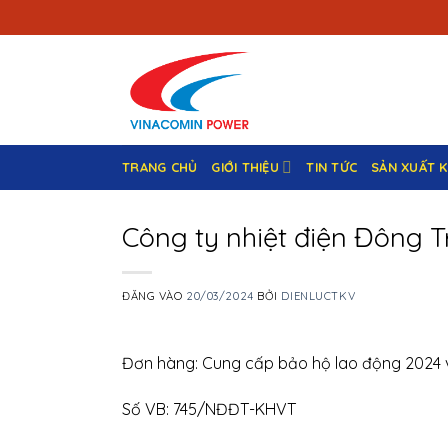
Bỏ
qua
nội
dung
TRANG CHỦ
GIỚI THIỆU
TIN TỨC
SẢN XUẤT 
Công ty nhiệt điện Đông T
ĐĂNG VÀO
20/03/2024
BỞI
DIENLUCTKV
Đơn hàng: Cung cấp bảo hộ lao động 2024 v
Số VB: 745/NĐĐT-KHVT