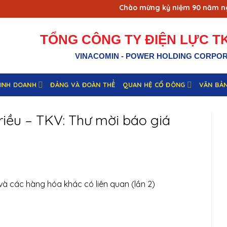
Chào mừng kỷ niệm 90 năm ngày 
TỔNG CÔNG TY ĐIỆN LỰC TK
VINACOMIN - POWER HOLDING CORPO
KINH DOANH
ĐẢNG VÀ ĐOÀN THỂ
QUAN HỆ CỔ ĐÔNG
VĂN BẢ
riều – TKV: Thư mời báo giá
à các hàng hóa khác có liên quan (lần 2)