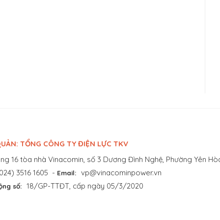
UẢN: TỔNG CÔNG TY ĐIỆN LỰC TKV
ng 16 tòa nhà Vinacomin, số 3 Dương Đình Nghệ, Phường Yên Hòa
024) 3516 1605
-
vp@vinacominpower.vn
Email:
18/GP-TTĐT, cấp ngày 05/3/2020
ộng số: