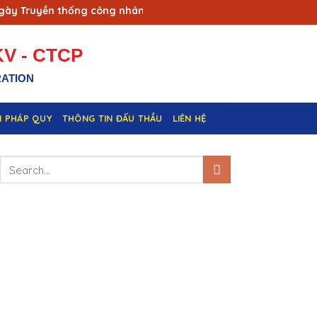
Truyền thống công nhân Vùng mỏ - Truyền thống ngành Than (1
V - CTCP
RATION
N PHÁP QUY
THÔNG TIN ĐẤU THẦU
LIÊN HỆ