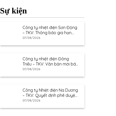
Sự kiện
Công ty nhiệt điện Sơn Động
– TKV: Thông báo gia hạn
thư mời báo giá
07/08/2026
Công ty nhiệt điện Đông
Triều – TKV: Văn bản mời báo
giá
07/08/2026
Công ty Nhiệt điện Na Dương
– TKV: Quyết định phê duyệt
kết quả lựa chọn nhà cung
07/08/2026
cấp