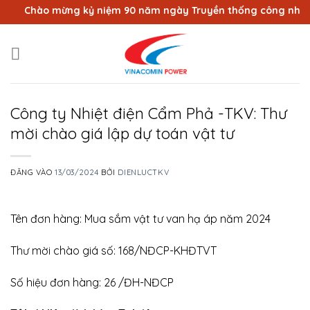
Bỏ
Chào mừng kỷ niệm 90 năm ngày Truyền thống công nhân Vùn
qua
nội
dung
Công ty Nhiệt điện Cẩm Phả -TKV: Thư
mời chào giá lập dự toán vật tư
ĐĂNG VÀO
13/03/2024
BỞI
DIENLUCTKV
Tên đơn hàng: Mua sắm vật tư van hạ áp năm 2024
Thư mời chào giá số: 168/NĐCP-KHĐTVT
Số hiệu đơn hàng: 26 /ĐH-NĐCP