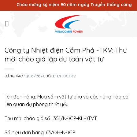
Bỏ
Chào mừng kỷ niệm 90 năm ngày Truyền thống công nhân 
qua
nội
dung
Công ty Nhiệt điện Cẩm Phả -TKV: Thư
mời chào giá lập dự toán vật tư
ĐĂNG VÀO
10/05/2024
BỞI
DIENLUCTKV
Tên đơn hàng: Mua sắm vật tư phụ và các hàng hóa có
liên quan dự phòng thiết yếu
Thư mời chào giá số : 351/NĐCP-KHĐTVT
Số hiệu đơn hàng: 63/ĐH-NĐCP