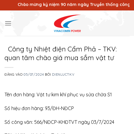
Bỏ
Chào mừng kỷ niệm 90 năm ngày Truyền thống công nhân Vù
qua
nội
dung
Công ty Nhiệt điện Cẩm Phả – TKV:
quan tâm chào giá mua sắm vật tư
ĐĂNG VÀO
05/07/2024
BỞI
DIENLUCTKV
Tên đơn hàng: Vật tư kim khí phục vụ sửa chữa S1
Số hiệu đơn hàng: 93/ĐH-NĐCP
Số công văn: 566/NĐCP-KHĐTVT ngày 03/7/2024