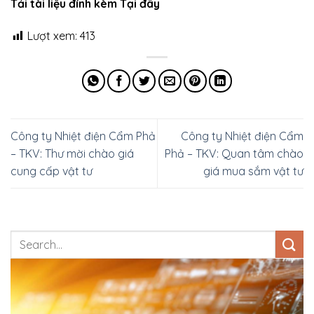
Tải tài liệu đính kèm Tại đây
Lượt xem:
413
Công ty Nhiệt điện Cẩm Phả
Công ty Nhiệt điện Cẩm
– TKV: Thư mời chào giá
Phả – TKV: Quan tâm chào
cung cấp vật tư
giá mua sắm vật tư