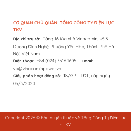
CƠ QUAN CHỦ QUẢN: TỔNG CÔNG TY ĐIỆN LỰC
TKV
Tầng 16 tòa nhà Vinacomin, số 3
Địa chỉ trụ sở:
Dương Đình Nghệ, Phường Yên Hòa, Thành Phố Hà
Nội, Việt Nam
+84 (024) 3516 1605
-
Điện thoại:
Email:
vp@vinacominpower.vn
18/GP-TTĐT, cấp ngày
Giấy phép hoạt động số:
05/3/2020
Copyright 2026 © Bản quyền thuộc về Tổng Công Ty Điện Lực
- TKV