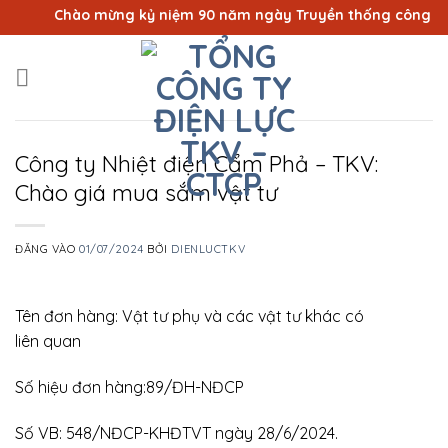
Bỏ
Chào mừng kỷ niệm 90 năm ngày Truyền thống công nhân 
qua
nội
dung
Công ty Nhiệt điện Cẩm Phả – TKV:
Chào giá mua sắm vật tư
ĐĂNG VÀO
01/07/2024
BỞI
DIENLUCTKV
Tên đơn hàng: Vật tư phụ và các vật tư khác có
liên quan
Số hiệu đơn hàng:89/ĐH-NĐCP
Số VB: 548/NĐCP-KHĐTVT ngày 28/6/2024.